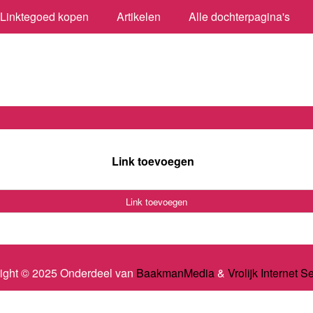
Linktegoed kopen
Artikelen
Alle dochterpagina's
Link toevoegen
Link toevoegen
ight © 2025 Onderdeel van
BaakmanMedia
&
Vrolijk Internet S